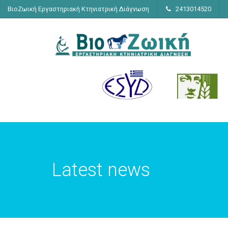
ΒιοΖωική Εργαστηριακή Κτηνιατρική Διάγνωση
2413014520
Latest news