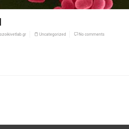
Η
zoikivetlab.gr
Uncategorized
No comments